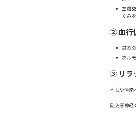
三陰
くみ
② 血
鍼灸
ホル
③ リ
不眠や情緒
副交感神経