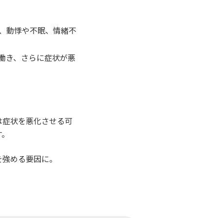
、動悸や不眠、情緒不
働き、さらに症状が悪
は症状を悪化させる可
す。
を強める要因に。