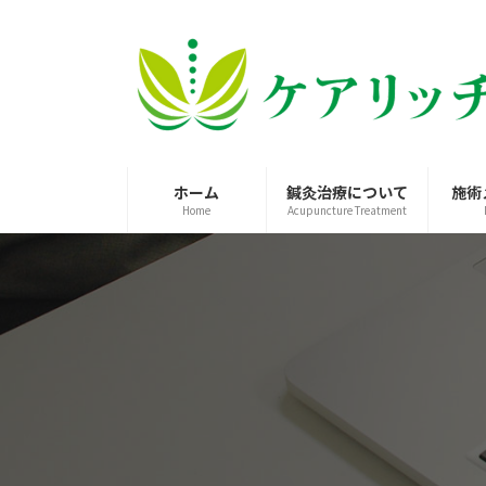
コ
ナ
ン
ビ
テ
ゲ
ン
ー
ツ
シ
へ
ョ
ス
ン
ホーム
鍼灸治療について
施術
キ
に
Home
Acupuncture Treatment
ッ
移
プ
動