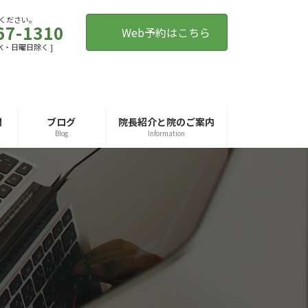
ください。
67-1310
Web予約はこちら
 [ 水・日曜日除く ]
問
ブログ
院長紹介と院のご案内
Blog
Information