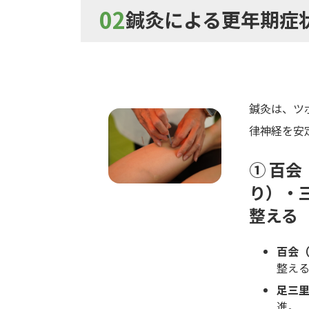
02
鍼灸による更年期症
鍼灸は、ツ
律神経を安
① 百
り）・
整える
百会
整え
足三
進。