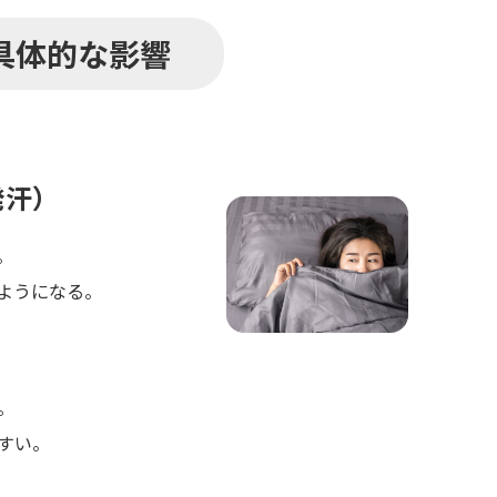
具体的な影響
発汗）
。
ようになる。
。
すい。